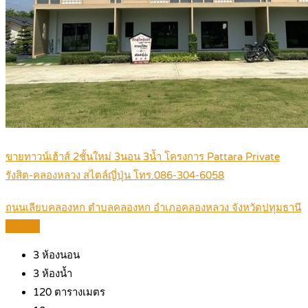
ขายทาวน์เฮ้าส์ 2ชั้นใหม่ 3นอน 3น้ำ โครงการ Pattara Private
รังสิต-คลองหลวง สไตล์ญี่ปุ่น โทร.086-304-6058
ถนนเลียบคลองหก ตำบลคลองหก อำเภอคลองหลวง จังหวัดปทุมธานี
Details
3
ห้องนอน
3
ห้องน้ำ
120
ตารางเมตร