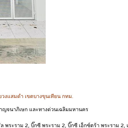
แขวงแสมดำ เขตบางขุนเทียน กทม.
กาญจนาภิเษก และทางด่วนเฉลิมมหานคร
พระราม 2, บิ๊กซี พระราม 2, บิ๊กซี เอ็กซ์ตร้า พระราม 