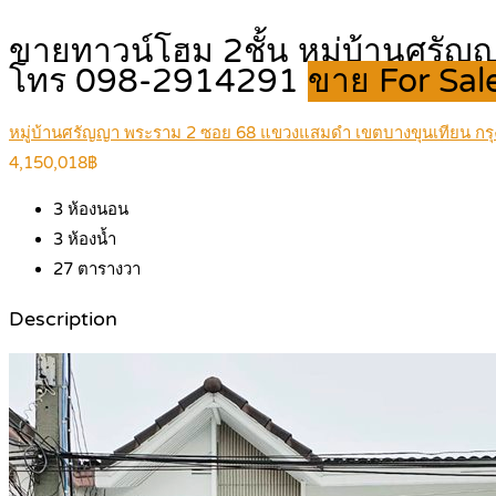
ขายทาวน์โฮม 2ชั้น หมู่บ้านศรัญ
โทร 098-2914291
ขาย For Sal
หมู่บ้านศรัญญา พระราม 2 ซอย 68 แขวงแสมดำ เขตบางขุนเทียน ก
4,150,018฿
3
ห้องนอน
3
ห้องน้ำ
27
ตารางวา
Description