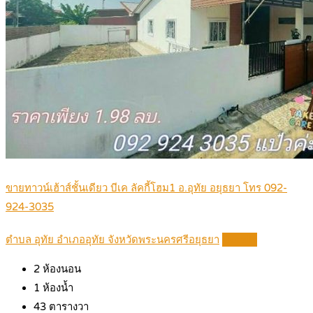
ขายทาวน์เฮ้าส์ชั้นเดียว บีเค ลัคกี้โฮม1 อ.อุทัย อยุธยา โทร 092-
924-3035
ตำบล อุทัย อำเภออุทัย จังหวัดพระนครศรีอยุธยา
Details
2
ห้องนอน
1
ห้องน้ำ
43
ตารางวา