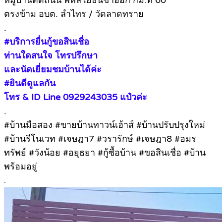
หมู่บ้านติดถนน พหลโยธินขาออก กม.ที่ 60
ตรงข้าม อบต. ลำไทร / วัดลาดทราย
.
#บริการยื่นกู้ขอสินเชื่อ
ท่านใดสนใจ โทรปรึกษา
และนัดเยี่ยมชมบ้านได้ค่ะ
#ยินดีดูแลกัน
โทร & ID Line 0929243035 แป๋วค่ะ
.
#บ้านมือสอง #ขายบ้านทาวน์เฮ้าส์ #บ้านปรับปรุงใหม่
#บ้านรีโนเวท #เจษฎา7 #วรารักษ์ #เจษฎา8 #อมร
ทรัพย์ #วังน้อย #อยุธยา #กู้ซื้อบ้าน #ขอสินเชื่อ #บ้าน
พร้อมอยู่
.