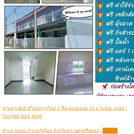
ขายทาวน์เฮ้าส์โครงการใหม่ 2 ชั้น พยอมซอย 10 อ.วังน้อย อยุธยา
โทร 092-924-3035
ตำบล พยอม อำเภอวังน้อย จังหวัดพระนครศรีอยุธยา
Details