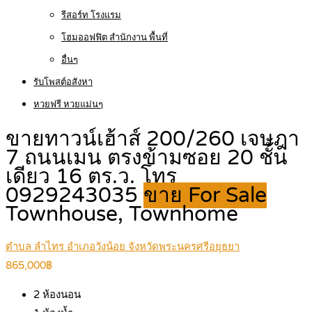
รีสอร์ท โรงแรม
โฮมออฟฟิต สำนักงาน พื้นที่
อื่นๆ
รับโพสต์อสังหา
หวยฟรี หวยแม่นๆ
ขายทาวน์เฮ้าส์ 200/260 เจษฎา
7 ถนนเมน ตรงข้ามซอย 20 ชั้น
เดียว 16 ตร.ว. โทร
0929243035
ขาย For Sale
Townhouse, Townhome
ตำบล ลำไทร อำเภอวังน้อย จังหวัดพระนครศรีอยุธยา
865,000฿
2
ห้องนอน