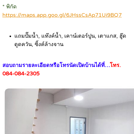
* พิกัด
https://maps.app.goo.gl/6JHssCsAp71Ui9BQ7
.
แถมปั๊มน้ำ, แท๊งค์น้ำ, เคาน์เตอร์ปูน, เตาแกส, ฮู๊ด
ดูดควัน, ซิ้งค์ล้างจาน
.
สอบถามรายละเอียดหรือโทรนัดเปิดบ้านได้ที่…
โทร.
084-084-2305
.