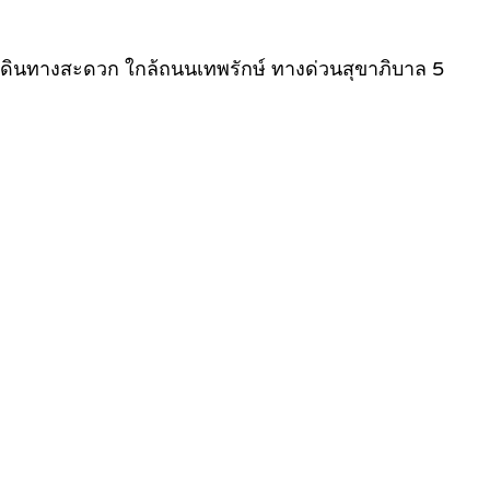
า เดินทางสะดวก ใกล้ถนนเทพรักษ์ ทางด่วนสุขาภิบาล 5