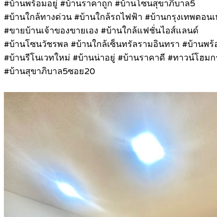
#บ้านพร้อมอยู่ #บ้านราคาถูก #บ้านโซนสุขาภิบาล5
#บ้านใกล้ทางด่วน #บ้านใกล้รถไฟฟ้า #บ้านกรุงเทพตอนเ
#ขายบ้านเจ้าของขายเอง #บ้านใกล้แฟชั่นไอส์แลนด์
#บ้านโซนวัชรพล #บ้านใกล้เซ็นทรัลรามอินทรา #บ้านพร้อม
#บ้านรีโนเวทใหม่ #บ้านน่าอยู่ #บ้านราคาดี #ทาวน์โฮมก
#บ้านสุขาภิบาล5ซอย20