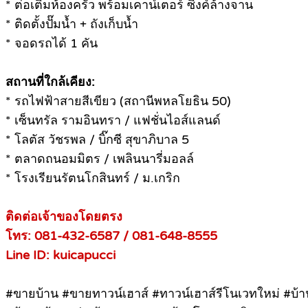
* ต่อเติมห้องครัว พร้อมเคาน์เตอร์ ซิงค์ล้างจาน
* ติดตั้งปั๊มน้ำ + ถังเก็บน้ำ
* จอดรถได้ 1 คัน
สถานที่ใกล้เคียง:
* รถไฟฟ้าสายสีเขียว (สถานีพหลโยธิน 50)
* เซ็นทรัล รามอินทรา / แฟชั่นไอส์แลนด์
* โลตัส วัชรพล / บิ๊กซี สุขาภิบาล 5
* ตลาดถนอมมิตร / เพลินนารี่มอลล์
* โรงเรียนรัตนโกสินทร์ / ม.เกริก
ติดต่อเจ้าของโดยตรง
โทร: 081-432-6587 / 081-648-8555
Line ID: kuicapucci
#ขายบ้าน #ขายทาวน์เฮาส์ #ทาวน์เฮาส์รีโนเวทใหม่ #บ้