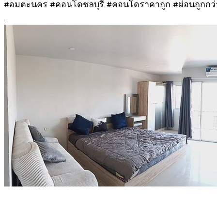
#อมตะนคร #คอนโดชลบุรี #คอนโดราคาถูก #ผ่อนถูกกว่
.