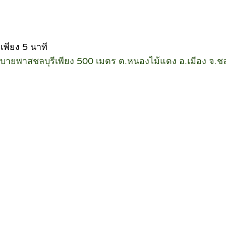
พียง 5 นาที
กถนนบายพาสชลบุรีเพียง 500 เมตร ต.หนองไม้แดง อ.เมือง จ.ชล