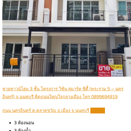
ขายทาวน์โฮม 3 ชั้น โครงการ วิชั่น สมาร์ท ซิตี้ (พระราม 5 – นคร
อินทร์) จ.นนทบุรี ติดถนนใหญ่ใจกลางเมือง โทร 0899694919
ถนน นครอินทร์ ต.ตลาดขวัญ อ.เมือง จ.นนทบุรี
Details
3
ห้องนอน
3
ห้องน้ำ