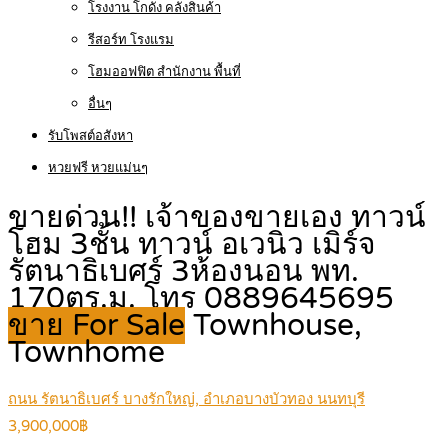
โรงงาน โกดัง คลังสินค้า
รีสอร์ท โรงแรม
โฮมออฟฟิต สำนักงาน พื้นที่
อื่นๆ
รับโพสต์อสังหา
หวยฟรี หวยแม่นๆ
ขายด่วน!! เจ้าของขายเอง ทาวน์
โฮม 3ชั้น ทาวน์ อเวนิว เมิร์จ
รัตนาธิเบศร์ 3ห้องนอน พท.
170ตร.ม. โทร 0889645695
ขาย For Sale
Townhouse,
Townhome
ถนน รัตนาธิเบศร์ บางรักใหญ่, อำเภอบางบัวทอง นนทบุรี
3,900,000฿