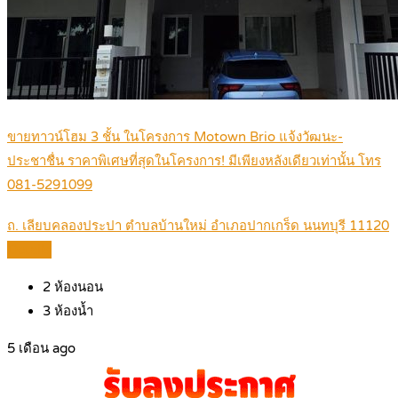
ขายทาวน์โฮม 3 ชั้น ในโครงการ Motown Brio แจ้งวัฒนะ-
ประชาชื่น ราคาพิเศษที่สุดในโครงการ! มีเพียงหลังเดียวเท่านั้น โทร
081-5291099
ถ. เลียบคลองประปา ตำบลบ้านใหม่ อำเภอปากเกร็ด นนทบุรี 11120
Details
2
ห้องนอน
3
ห้องน้ำ
5 เดือน ago