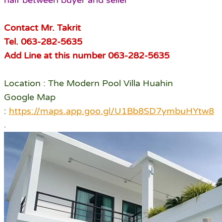
half between buyer and seller
Contact Mr. Takrit
Tel. 063-282-5635
Add Line at this number 063-282-5635
Location : The Modern Pool Villa Huahin
Google Map
:
https://maps.app.goo.gl/U1Bb8SD7ymbuHYtw8
.