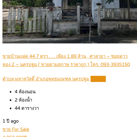
ขายบ้านแฝด 44.7 ตรว …. เพียง 1.89 ล้าน , ศาลายา – ซอยดาว
ทอง 2 – นครปฐม ( ขายตามสภาพ ราคาถูก ) โทร. 093-3935150
ตำบล มหาสวัสดิ์ อำเภอพุทธมณฑล นครปฐม
Details
4
ห้องนอน
2
ห้องน้ำ
44
ตารางวา
1 ปี ago
ขาย For Sale