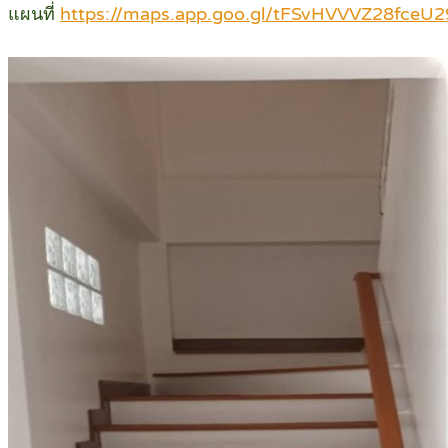
แผนที่
https://maps.app.goo.gl/tFSvHVVVZ28fceU2