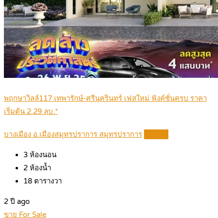
พฤกษาวิลล์117 เทพารักษ์-ศรีนครินทร์ เฟสใหม่ ฟังค์ชั่นครบ ราคา
เริ่มต้น 2.29 ลบ.*
บางเมือง อ.เมืองสมุทรปราการ สมุทรปราการ
Details
3
ห้องนอน
2
ห้องน้ำ
18
ตารางวา
2 ปี ago
ขาย For Sale