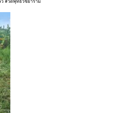
ล้ว #วัดพุทธวิชยาราม