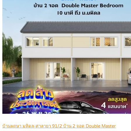
บ้านพฤษา มหิดล-ศาลายา 91/2 บ้าน 2 จอด Double Master