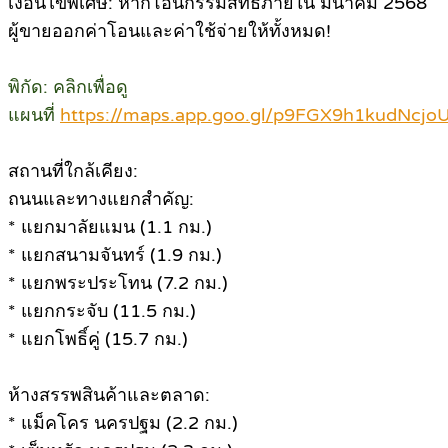
เงื่อนไขพิเศษ: หากโอนกรรมสิทธิ์ภายใน มีนาคม 2568
ผู้ขายออกค่าโอนและค่าใช้จ่ายให้ทั้งหมด!
พิกัด: คลิกเพื่อดู
แผนที่
https://maps.app.goo.gl/p9FGX9h1kudNcjo
สถานที่ใกล้เคียง:
ถนนและทางแยกสำคัญ:
* แยกมาลัยแมน (1.1 กม.)
* แยกสนามจันทร์ (1.9 กม.)
* แยกพระประโทน (7.2 กม.)
* แยกกระจับ (11.5 กม.)
* แยกโพธิ์คู่ (15.7 กม.)
ห้างสรรพสินค้าและตลาด:
* แม็คโคร นครปฐม (2.2 กม.)