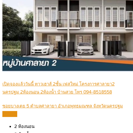
เปิดจองแล้ววันนี้ ทาวเฮาส์ 2ชั้น เฟสใหม่ โครงการศาลายา2
นครปฐม 2ห้องนอน 2ห้องน้ำ บ้านสวย โทร 094-8518558
ซอยบางเตย 5 ตำบลศาลายา อำเภอพุทธมณฑล จังหวัดนครปฐม
Details
2
ห้องนอน