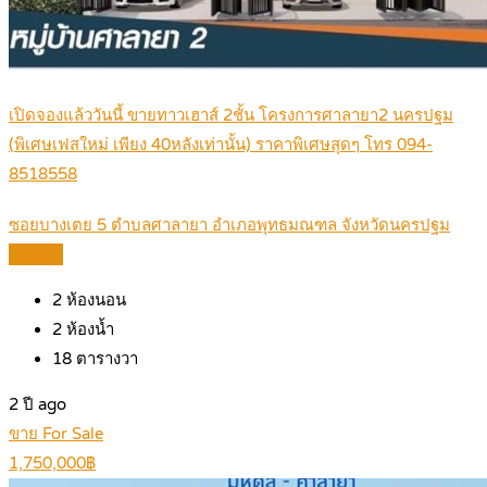
เปิดจองแล้ววันนี้ ขายทาวเฮาส์ 2ชั้น โครงการศาลายา2 นครปฐม
(พิเศษเฟสใหม่ เพียง 40หลังเท่านั้น) ราคาพิเศษสุดๆ โทร 094-
8518558
ซอยบางเตย 5 ตำบลศาลายา อำเภอพุทธมณฑล จังหวัดนครปฐม
Details
2
ห้องนอน
2
ห้องน้ำ
18
ตารางวา
2 ปี ago
ขาย For Sale
1,750,000฿