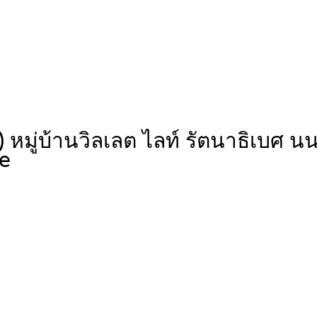
ม) หมู่บ้านวิลเลต ไลท์ รัตนาธิเบศ 
e