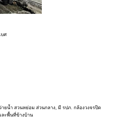
ิเบศ
ะว่ายน้ำ สวนหย่อม ส่วนกลาง, มี รปภ. กล้องวงจรปิด
ละพื้นที่ข้างบ้าน