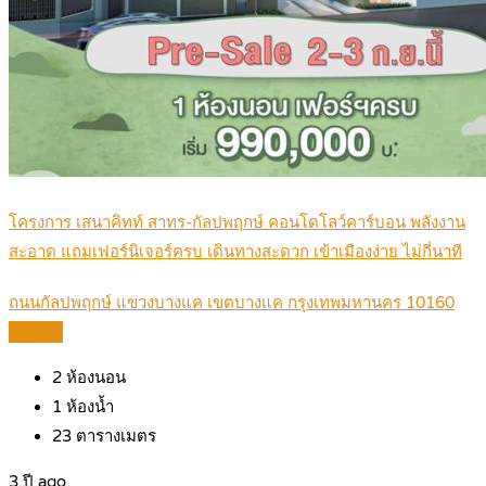
โครงการ เสนาคิทท์ สาทร-กัลปพฤกษ์ คอนโดโลว์คาร์บอน พลังงาน
สะอาด แถมเฟอร์นิเจอร์ครบ เดินทางสะดวก เข้าเมืองง่าย ไม่กี่นาที
ถนนกัลปพฤกษ์ แขวงบางแค เขตบางแค กรุงเทพมหานคร 10160
Details
2
ห้องนอน
1
ห้องน้ำ
23
ตารางเมตร
3 ปี ago