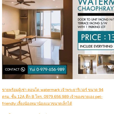
ขายพร้อมผู้เช่า คอนโด watermark เจ้าพระยาริเวอร์ ขนาด 94
ตรม. ชั้น 12A ตึก B โทร. 0979.656.989 เจ้าของขายเอง pet-
friendly เลี้ยงน้องหมาน้องแมวขนาดเล็กได้