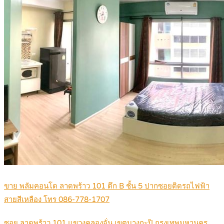
ขาย พลัมคอนโด ลาดพร้าว 101 ตึก B ชั้น 5 ปากซอยติดรถไฟฟ้า
สายสีเหลือง โทร 086-778-1707
ซอย ลาดพร้าว 101 แขวงคลองจั่น เขตบางกะปิ กรุงเทพมหานคร