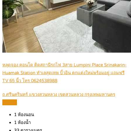
หลุดจอง คอนโด ติดสถานีรถไฟ 3สาย Lumpini Place Srinakarin-
Huamak Station ทำเลสุดเทพ บิ้วอิน ตกแต่งใหม่พร้อมอยู่ แถมฟรี
TV 65 นิ้ว โทร 0624538988
ถ.ศรีนครินทร์ แขวงสวนหลวง เขตสวนหลวง กรุงเทพมหานคร
Details
1
ห้องนอน
1
ห้องน้ำ
33
ตารางเมตร