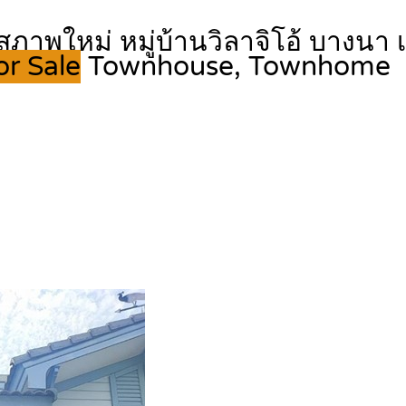
าพใหม่ หมู่บ้านวิลาจิโอ้ บางนา เน
or Sale
Townhouse, Townhome