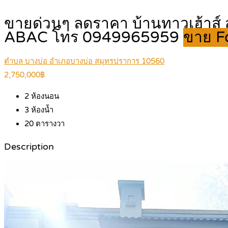
ขายด่วนๆ ลดราคา บ้านทาวเฮ้าส์ สภ
ABAC โทร 0949965959
ขาย F
ตำบล บางบ่อ อำเภอบางบ่อ สมุทรปราการ 10560
2,750,000฿
2
ห้องนอน
3
ห้องน้ำ
20
ตารางวา
Description