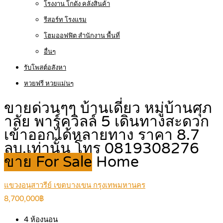
โรงงาน โกดัง คลังสินค้า
รีสอร์ท โรงแรม
โฮมออฟฟิต สำนักงาน พื้นที่
อื่นๆ
รับโพสต์อสังหา
หวยฟรี หวยแม่นๆ
ขายด่วนๆๆ บ้านเดี่ยว หมู่บ้านศุภ
าลัย พาร์ควิลล์ 5 เดินทางสะดวก
เข้าออกได้หลายทาง ราคา 8.7
ลบ.เท่านั้น โทร 0819308276
ขาย For Sale
Home
แขวงอนุสาวรีย์ เขตบางเขน กรุงเทพมหานคร
8,700,000฿
4
ห้องนอน