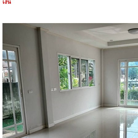
เงิน
.
.