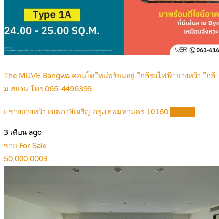
The MUVE Bangwa คอนโดใหม่พร้อมอยู่ ใกล้รถไฟฟ้าบางหว้า ใกล้
ม.สยาม โทร 065-4496399
แขวงบางหว้า เขตภาษีเจริญ กรุงเทพมหานคร 10160
Details
3 เดือน ago
ขาย For Sale
50,000,000฿