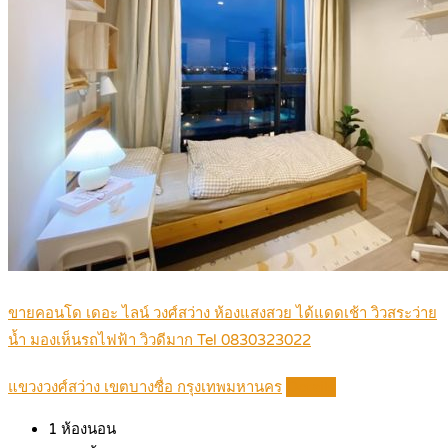
ขายคอนโด เดอะ ไลน์ วงศ์สว่าง ห้องแสงสวย ได้แดดเช้า วิวสระว่าย
น้ำ มองเห็นรถไฟฟ้า วิวดีมาก Tel 0830323022
แขวงวงศ์สว่าง เขตบางซื่อ กรุงเทพมหานคร
Details
1
ห้องนอน