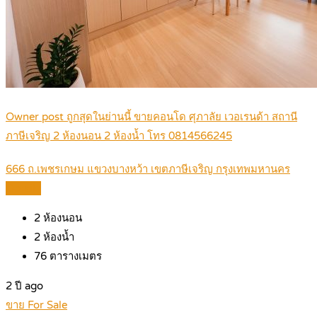
Owner post ถูกสุดในย่านนี้ ขายคอนโด ศุภาลัย เวอเรนด้า สถานี
ภาษีเจริญ 2 ห้องนอน 2 ห้องน้ำ โทร 0814566245
666 ถ.เพชรเกษม แขวงบางหว้า เขตภาษีเจริญ กรุงเทพมหานคร
Details
2
ห้องนอน
2
ห้องน้ำ
76
ตารางเมตร
2 ปี ago
ขาย For Sale