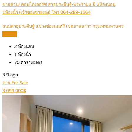
ขายด่วน! คอนโดเลอริช สาธุประดิษฐ์-พระราม3 มี 2ห้องนอน
1ห้องน้ำ (เจ้าของขายเอง) โทร 064-289-1564
ถนนสาธุประดิษฐ์ แขวงช่องนนทรี เขตยานนาวา กรุงเทพมหานคร
Details
2
ห้องนอน
1
ห้องน้ำ
70
ตารางเมตร
3 ปี ago
ขาย For Sale
3,099,000฿