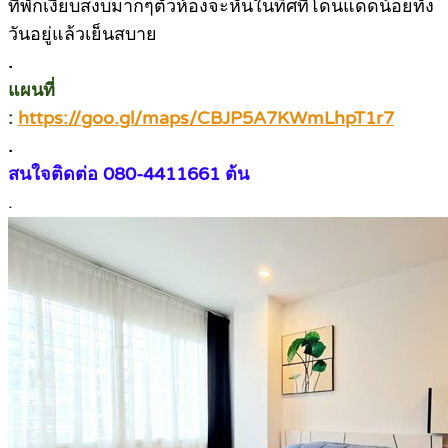
ที่พักเงียบสงบมากๆตัวห้องจะหันในทิศที่โดนแดดน้อยทั้ง
วันอยู่แล้วเย็นสบาย
.
แผนที่
:
https://goo.gl/maps/CBJP5A7KWmLhpT1r7
.
สนใจติดต่อ 080-4411661 ต้น
.