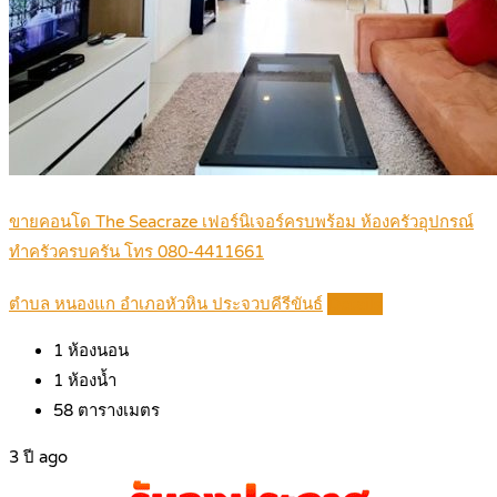
ขายคอนโด The Seacraze เฟอร์นิเจอร์ครบพร้อม ห้องครัวอุปกรณ์
ทำครัวครบครัน โทร 080-4411661
ตำบล หนองแก อำเภอหัวหิน ประจวบคีรีขันธ์
Details
1
ห้องนอน
1
ห้องน้ำ
58
ตารางเมตร
3 ปี ago