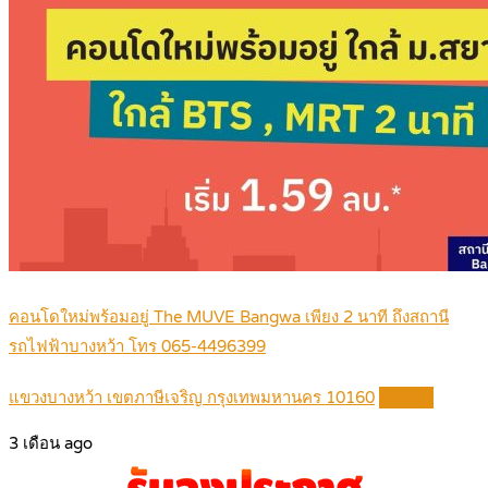
คอนโดใหม่พร้อมอยู่ The MUVE Bangwa เพียง 2 นาที ถึงสถานี
รถไฟฟ้าบางหว้า โทร 065-4496399
แขวงบางหว้า เขตภาษีเจริญ กรุงเทพมหานคร 10160
Details
3 เดือน ago