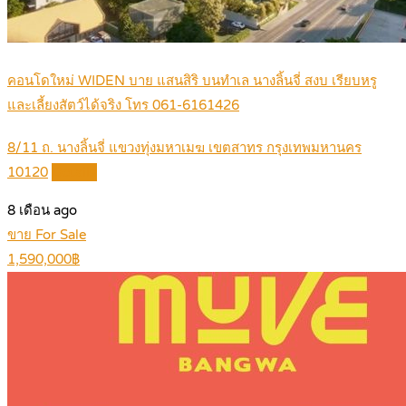
คอนโดใหม่ WIDEN บาย แสนสิริ บนทำเล นางลิ้นจี่ สงบ เรียบหรู
และเลี้ยงสัตว์ได้จริง โทร 061-6161426
8/11 ถ. นางลิ้นจี่ แขวงทุ่งมหาเมฆ เขตสาทร กรุงเทพมหานคร
10120
Details
8 เดือน ago
ขาย For Sale
1,590,000฿