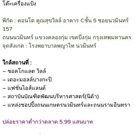
โต๊ะเครื่องแป้ง
พิกัด : คอนโด คูณสุขวิลล์ อาคาร Cชั้น 5 ซอยนวมินทร์
157
ถนนนวมินทร์ แขวงคลองกุ่ม เขตบึงกุ่ม กรุงเทพมหานคร
จุดสังเกต : โรงพยาบาลพญาไท นวมินทร์
ใกล้สถานที่ :
– ชอคโกแลต วิลล์
– เดอะมอลล์บางกะปิ
– แฟชั่นไอส์แลนด์
– สถาบันบัณฑิตพัฒนบริหารศาสตร์(นิด้า)
– แหล่งชอปปิ้งถนนเกษตรนวมินทร์และถนนรามอินทรา
ปล่อยราคาต่ำกว่าตลาด 5.99 แสนบาท