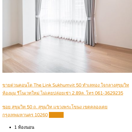
ขายด่วนคอนโด The Link Sukhumvit 50 ทำเลทอง ใจกลางสุขุมวิท
ห้องมุม รีโนเวทใหม่ ไม่เคยปล่อยเช่า 2.89ล. โทร 061-3629235
ซอย สุขุมวิท 50 ถ. สุขุมวิท แขวงพระโขนง เขตคลองเตย
กรุงเทพมหานคร 10260
Details
1
ห้องนอน