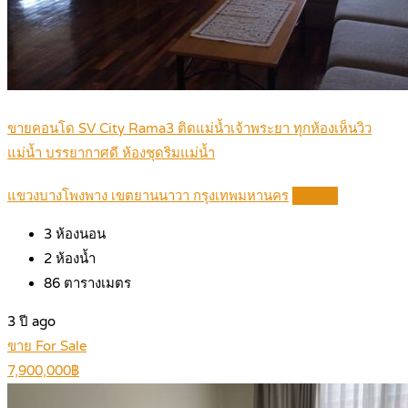
ขายคอนโด SV City Rama3 ติดแม่น้ำเจ้าพระยา ทุกห้องเห็นวิว
แม่น้ำ บรรยากาศดี ห้องชุดริมแม่น้ำ
แขวงบางโพงพาง เขตยานนาวา กรุงเทพมหานคร
Details
3
ห้องนอน
2
ห้องน้ำ
86
ตารางเมตร
3 ปี ago
ขาย For Sale
7,900,000฿