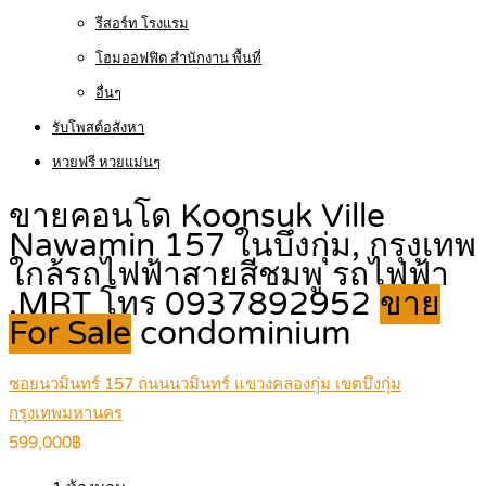
รีสอร์ท โรงแรม
โฮมออฟฟิต สำนักงาน พื้นที่
อื่นๆ
รับโพสต์อสังหา
หวยฟรี หวยแม่นๆ
ขายคอนโด Koonsuk Ville
Nawamin 157 ในบึงกุ่ม, กรุงเทพ
ใกล้รถไฟฟ้าสายสีชมพู รถไฟฟ้า
,MRT โทร 0937892952
ขาย
For Sale
condominium
ซอยนวมินทร์ 157 ถนนนวมินทร์ แขวงคลองกุ่ม เขตบึงกุ่ม
กรุงเทพมหานคร
599,000฿