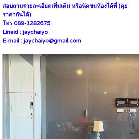
สอบถามรายละเอียดเพิ่มเติม หรือนัดชมห้องได้ที่ (คุย
ราคากันได้)
โทร 089-1282675
Lineid : jaychaiyo
E-mail : jaychaiyo@gmail.com
.