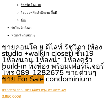
รีสอร์ท โรงแรม
โฮมออฟฟิต สำนักงาน พื้นที่
อื่นๆ
รับโพสต์อสังหา
หวยฟรี หวยแม่นๆ
ขายคอนโด ยู ดีไลท์ รัชวิภา (ห้อง
studio +walkin closet) ชั้น19
1ห้องนอน 1ห้องน้ำ 1ห้องครัว
build-in ทั้งห้อง พร้อมเฟอร์นิเจอร์
โทร 089-1282675 ขายด่วนๆ
ขาย For Sale
condominium
แขวงลาดยาว เขตจตุจักร กรุงเทพมหานคร
3,950,000฿