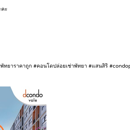
ะคะ
ัทยาราคาถูก #คอนโดปล่อยเช่าพัทยา #แสนสิริ #condo