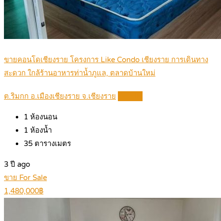
ขายคอนโดเชียงราย โครงการ Like Condo เชียงราย การเดินทาง
สะดวก ใกล้ร้านอาหารท่าน้ำภูแล, ตลาดบ้านใหม่
ต.ริมกก อ.เมืองเชียงราย จ.เชียงราย
Details
1
ห้องนอน
1
ห้องน้ำ
35
ตารางเมตร
3 ปี ago
ขาย For Sale
1,480,000฿