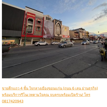
ขายตึกแถว 4 ชั้น ใจกลางเมืองขอนแก่น (ถนน 6 เลน ย่านธุรกิจ)
พร้อมบริการรีโนเวทตามใจคุณ จบครบพร้อมเปิดร้าน! โทร
0817420943