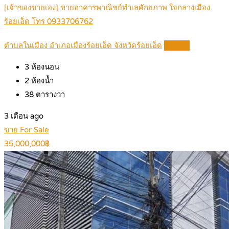
[เจ้าของขายเอง] ขายอาคารพาณิชย์ทำเลศักยภาพ ใจกลางเมือง
ร้อยเอ็ด โทร 0933706762
ตำบลในเมือง อำเภอเมืองร้อยเอ็ด จังหวัดร้อยเอ็ด
Details
3
ห้องนอน
2
ห้องน้ำ
38
ตารางวา
3 เดือน ago
ขาย For Sale
35,000,000฿