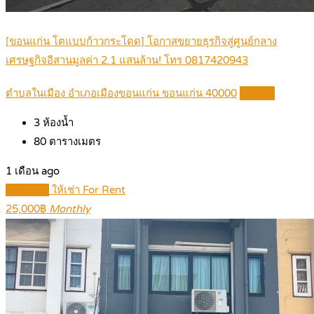
[ขอนแก่น โตแบบก้าวกระโดด] โอกาสขยายธุรกิจสู่ศูนย์กลาง
เศรษฐกิจอีสานมูลค่า 2.1 แสนล้าน! โทร 0817420943
ตำบลในเมือง อำเภอเมืองขอนแก่น ขอนแก่น 40000
Details
3
ห้องน้ำ
80
ตารางเมตร
1 เดือน ago
Featured
ให้เช่า For Rent
25,000฿
Monthly