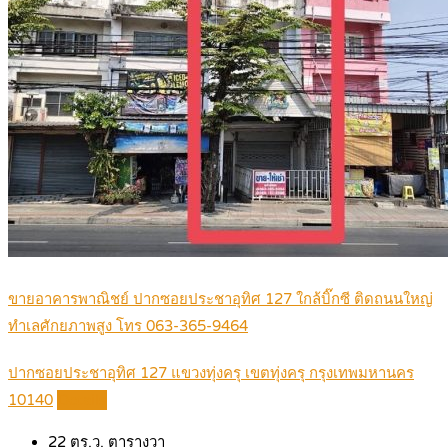
ขายอาคารพาณิชย์ ปากซอยประชาอุทิศ 127 ใกล้บิ๊กซี ติดถนนใหญ่
ทำเลศักยภาพสูง โทร 063-365-9464
ปากซอยประชาอุทิศ 127 แขวงทุ่งครุ เขตทุ่งครุ กรุงเทพมหานคร
10140
Details
22 ตร.ว.
ตารางวา