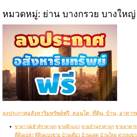
หมวดหมู่:
ย่าน บางกรวย บางใหญ่ บ
ลงประกาศอสังหาริมทรัพย์ฟรี, คอนโด, ที่ดิน, บ้าน, อาคารพ
ขาทาวน์เฮ้าส์ราคาถูก
ขายตึกแถว
ขายบ้านราคาถูก
ขายอาคารพ
ที่ดินเปล่า
ที่ดินแบ่งขาย
บ้านเดี่ยว
บ้านแฝด
บ้านใหม่
ฝากลงขา