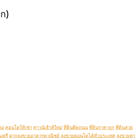
ตก)
ม่
คอนโดให้เช่า
ทาวน์เฮ้าส์ใหม่
ที่ดินติดถนน
ที่ดินราคาถูก
ที่ดินสวย
นฟรี
ฝากลงขายอาคารพาณิชย์
ลงขายคอนโดได้ทั่วประเทศ
ลงขายทา